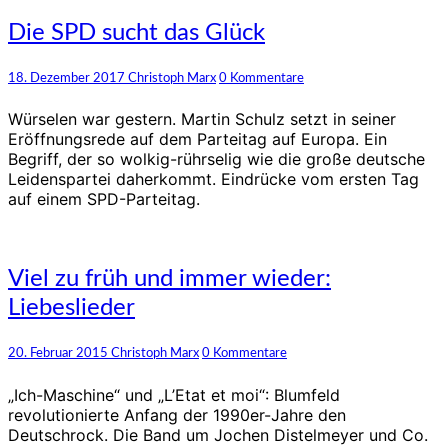
Die
Die SPD sucht das Glück
SPD
sucht
Kommentare
18. Dezember 2017
Christoph Marx
0 Kommentare
das
Glück
Würselen war gestern. Martin Schulz setzt in seiner
Eröffnungsrede auf dem Parteitag auf Europa. Ein
Begriff, der so wolkig-rührselig wie die große deutsche
Leidenspartei daherkommt. Eindrücke vom ersten Tag
auf einem SPD-Parteitag.
Viel
Viel zu früh und immer wieder:
zu
Liebeslieder
früh
und
immer
Kommentare
20. Februar 2015
Christoph Marx
0 Kommentare
wieder:
Liebeslieder
„Ich-Maschine“ und „L’Etat et moi“: Blumfeld
revolutionierte Anfang der 1990er-Jahre den
Deutschrock. Die Band um Jochen Distelmeyer und Co.