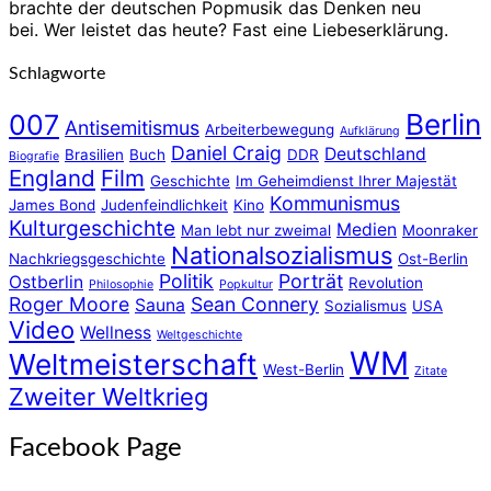
brachte der deutschen Popmusik das Denken neu
bei. Wer leistet das heute? Fast eine Liebeserklärung.
Schlagworte
Berlin
007
Antisemitismus
Arbeiterbewegung
Aufklärung
Daniel Craig
Deutschland
Brasilien
Buch
DDR
Biografie
England
Film
Geschichte
Im Geheimdienst Ihrer Majestät
Kommunismus
James Bond
Judenfeindlichkeit
Kino
Kulturgeschichte
Medien
Man lebt nur zweimal
Moonraker
Nationalsozialismus
Nachkriegsgeschichte
Ost-Berlin
Politik
Porträt
Ostberlin
Revolution
Philosophie
Popkultur
Roger Moore
Sean Connery
Sauna
Sozialismus
USA
Video
Wellness
Weltgeschichte
WM
Weltmeisterschaft
West-Berlin
Zitate
Zweiter Weltkrieg
Facebook Page