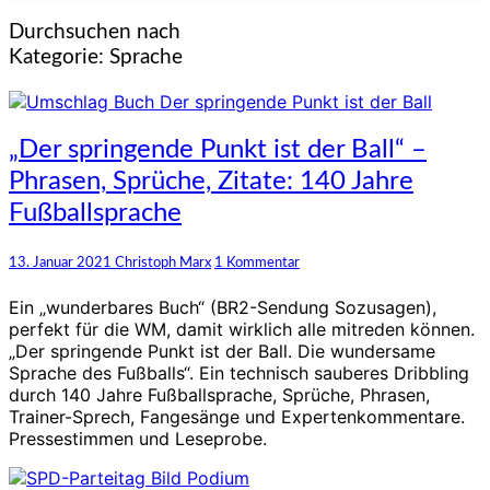
Durchsuchen nach
Kategorie:
Sprache
„Der
„Der springende Punkt ist der Ball“ –
springende
Phrasen, Sprüche, Zitate: 140 Jahre
Punkt
ist
Fußballsprache
der
Ball“
Kommentare
13. Januar 2021
Christoph Marx
1 Kommentar
–
Phrasen,
Ein „wunderbares Buch“ (BR2-Sendung Sozusagen),
Sprüche,
perfekt für die WM, damit wirklich alle mitreden können.
Zitate:
„Der springende Punkt ist der Ball. Die wundersame
140
Sprache des Fußballs“. Ein technisch sauberes Dribbling
Jahre
durch 140 Jahre Fußballsprache, Sprüche, Phrasen,
Fußballsprache
Trainer-Sprech, Fangesänge und Expertenkommentare.
Pressestimmen und Leseprobe.