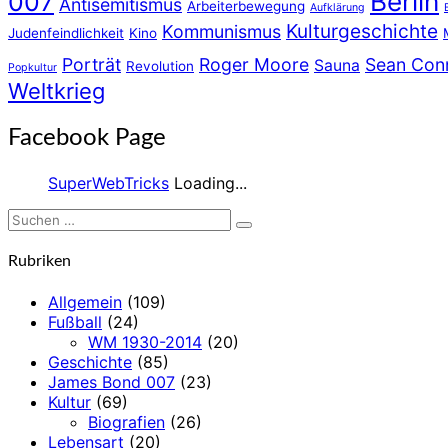
Berlin
007
Antisemitismus
Arbeiterbewegung
Aufklärung
Kulturgeschichte
Kommunismus
Judenfeindlichkeit
Kino
Porträt
Roger Moore
Sean Con
Sauna
Revolution
Popkultur
Weltkrieg
Facebook Page
SuperWebTricks
Loading...
Suchen
Suchen
nach:
Rubriken
Allgemein
(109)
Fußball
(24)
WM 1930-2014
(20)
Geschichte
(85)
James Bond 007
(23)
Kultur
(69)
Biografien
(26)
Lebensart
(20)