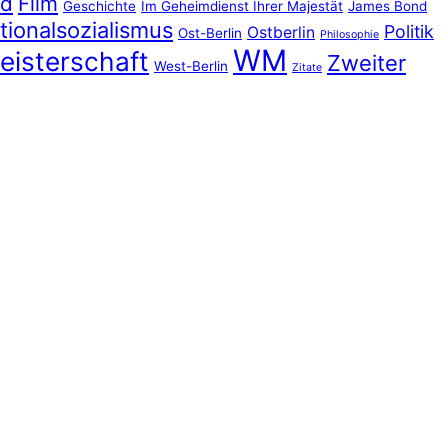
nd
Film
Geschichte
Im Geheimdienst Ihrer Majestät
James Bond
tionalsozialismus
Politik
Ostberlin
Ost-Berlin
Philosophie
WM
eisterschaft
Zweiter
West-Berlin
Zitate