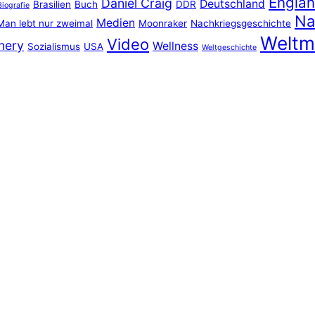
Engla
Daniel Craig
Deutschland
Brasilien
Buch
DDR
Biografie
Na
Medien
Man lebt nur zweimal
Moonraker
Nachkriegsgeschichte
Weltm
Video
nery
Wellness
Sozialismus
USA
Weltgeschichte