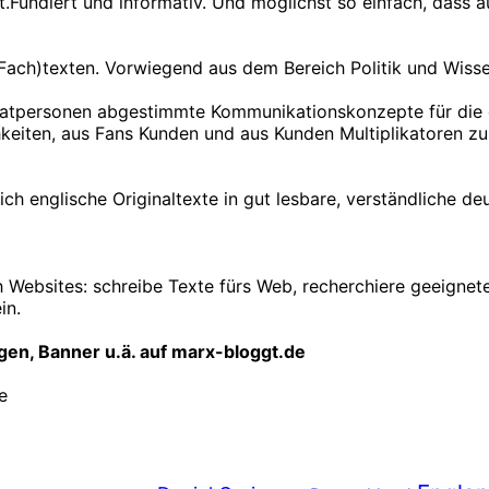
ort.Fundiert und informativ. Und möglichst so einfach, das
ach)texten. Vorwiegend aus dem Bereich Politik und Wisse
vatpersonen abgestimmte Kommunikationskonzepte für die g
keiten, aus Fans Kunden und aus Kunden Multiplikatoren z
ch englische Originaltexte in gut lesbare, verständliche deu
h Websites: schreibe Texte fürs Web, recherchiere geeignet
in.
gen, Banner u.ä. auf marx-bloggt.de
e