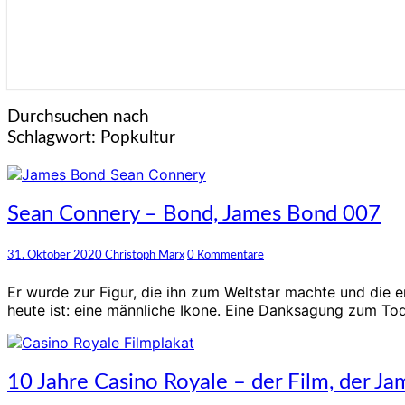
Durchsuchen nach
Schlagwort:
Popkultur
Sean
Sean Connery – Bond, James Bond 007
Connery
–
Kommentare
31. Oktober 2020
Christoph Marx
0 Kommentare
Bond,
James
Er wurde zur Figur, die ihn zum Weltstar machte und die 
Bond
heute ist: eine männliche Ikone. Eine Danksagung zum To
007
10
10 Jahre Casino Royale – der Film, der J
Jahre