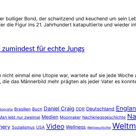
der bulliger Bond, der schwitzend und keuchend um sein Le
der die Figur ins 21. Jahrhundert katapultierte und wieder i
 zumindest für echte Jungs
h nicht einmal eine Utopie war, wartete auf sie jede Woche
 die das Männerbild mehr prägten als jeder Vater es konnte.
Engla
Daniel Craig
Deutschland
Brasilien
Buch
DDR
Biografie
Na
Medien
Man lebt nur zweimal
Moonraker
Nachkriegsgeschichte
Weltm
Video
nery
Wellness
Sozialismus
USA
Weltgeschichte