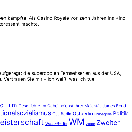
ben kämpfte: Als Casino Royale vor zehn Jahren ins Kino
nteressant machte.
 aufgeregt: die supercoolen Fernsehserien aus der USA,
 Vertrauen Sie mir – ich weiß, was ich tue!
nd
Film
Geschichte
Im Geheimdienst Ihrer Majestät
James Bond
tionalsozialismus
Politik
Ostberlin
Ost-Berlin
Philosophie
WM
eisterschaft
Zweiter
West-Berlin
Zitate