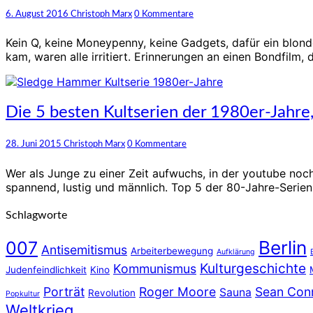
Casino
Kommentare
6. August 2016
Christoph Marx
0 Kommentare
Royale
–
Kein Q, keine Moneypenny, keine Gadgets, dafür ein blon
der
kam, waren alle irritiert. Erinnerungen an einen Bondfilm, 
Film,
der
James
Bond
Die
Die 5 besten Kultserien der 1980er-Jahre,
007
5
wieder
besten
Kommentare
28. Juni 2015
Christoph Marx
0 Kommentare
relevant
Kultserien
machte
der
Wer als Junge zu einer Zeit aufwuchs, in der youtube noc
1980er-
spannend, lustig und männlich. Top 5 der 80-Jahre-Serien,
Jahre,
zumindest
Schlagworte
für
echte
Berlin
007
Jungs
Antisemitismus
Arbeiterbewegung
Aufklärung
Kulturgeschichte
Kommunismus
Judenfeindlichkeit
Kino
Porträt
Roger Moore
Sean Con
Sauna
Revolution
Popkultur
Weltkrieg