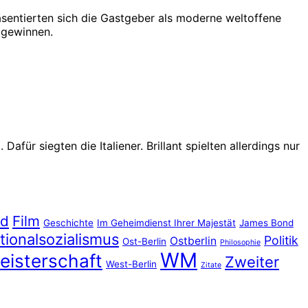
sentierten sich die Gastgeber als moderne weltoffene
u gewinnen.
ür siegten die Italiener. Brillant spielten allerdings nur
nd
Film
Geschichte
Im Geheimdienst Ihrer Majestät
James Bond
tionalsozialismus
Politik
Ostberlin
Ost-Berlin
Philosophie
WM
eisterschaft
Zweiter
West-Berlin
Zitate