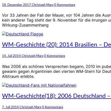
November
Kommentare
18. Dezember 2017
Christoph Marx
0 Kommentare
in
der
Vor 33 Jahren der Fall der Mauer, vor 104 Jahren die Aus
deutschen
kein anderer Tag steht der 9. November für die Irrungen 
Geschichte
Wirkung-Zusammenhang
WM-
WM-Geschichte (20): 2014 Brasilien – Deu
Geschichte
(20):
Kommentare
14. Juli 2014
Christoph Marx
0 Kommentare
2014
Brasilien
Was 2006 als schönes Versprechen begann, 2010 im puber
–
gewann gegen Argentinien den vierten WM-Stern für Deutsc
Deutschlands
Albtraum erlebte.
vierter
Stern
WM-
WM-Geschichte(18): 2006 Deutschland – 
Geschichte(18):
2006
Kommentare
7. Juli 2014
Christoph Marx
0 Kommentare
Deutschland