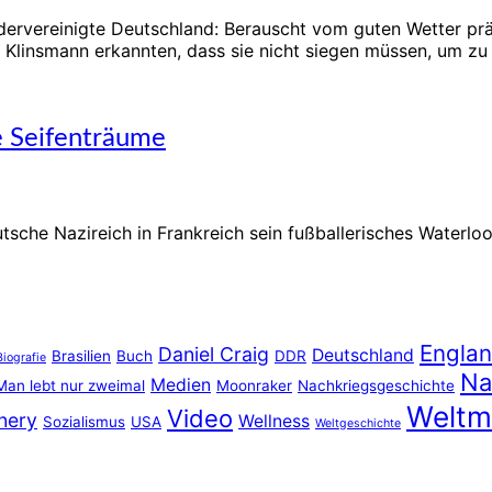
ervereinigte Deutschland: Berauscht vom guten Wetter prä
 Klinsmann erkannten, dass sie nicht siegen müssen, um z
 Seifenträume
e Nazireich in Frankreich sein fußballerisches Waterloo. Daf
Engla
Daniel Craig
Deutschland
Brasilien
Buch
DDR
Biografie
Na
Medien
Man lebt nur zweimal
Moonraker
Nachkriegsgeschichte
Weltm
Video
nery
Wellness
Sozialismus
USA
Weltgeschichte