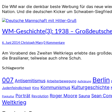
–
Die WM war die denkbar beste Werbung für das neue wied
Die
Nation. Und die deutschen Kicker um Schwaben-Siegfried
Welt
zu
Gast
bei
WM-
WM-Geschichte(3): 1938 – Großdeutsche
Freunden
Geschichte(3):
1938
Kommentare
6. Juni 2014
Christoph Marx
0 Kommentare
–
Großdeutsche
Am Vorabend des Zweiten Weltkriegs erlebte das großdeutsch
Seifenträume
die Brasilianer, teilweise auch ohne Schuh.
Schlagworte
Berlin
007
Antisemitismus
Arbeiterbewegung
Aufklärung
Kulturgeschichte
Kommunismus
Judenfeindlichkeit
Kino
Porträt
Roger Moore
Sean Con
Sauna
Revolution
Popkultur
Weltkrieg