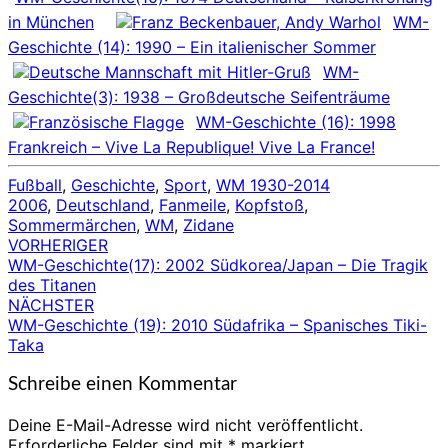
in München
WM-
Geschichte (14): 1990 – Ein italienischer Sommer
WM-
Geschichte(3): 1938 – Großdeutsche Seifenträume
WM-Geschichte (16): 1998
Frankreich – Vive La Republique! Vive La France!
Fußball
,
Geschichte
,
Sport
,
WM 1930-2014
2006
,
Deutschland
,
Fanmeile
,
Kopfstoß
,
Sommermärchen
,
WM
,
Zidane
VORHERIGER
Beitragsnavigation
WM-Geschichte(17): 2002 Südkorea/Japan – Die Tragik
des Titanen
NÄCHSTER
WM-Geschichte (19): 2010 Südafrika – Spanisches Tiki-
Taka
Schreibe einen Kommentar
Deine E-Mail-Adresse wird nicht veröffentlicht.
Erforderliche Felder sind mit
*
markiert