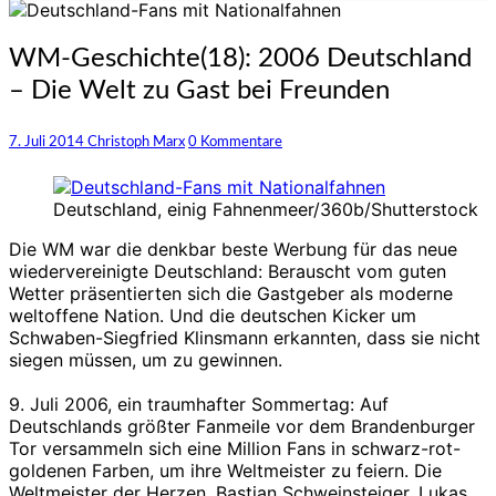
WM-
WM-Geschichte(18): 2006 Deutschland
Geschichte(18):
– Die Welt zu Gast bei Freunden
2006
Deutschland
–
Kommentare
7. Juli 2014
Christoph Marx
0 Kommentare
Die
Welt
zu
Deutschland, einig Fahnenmeer/360b/Shutterstock
Gast
Die WM war die denkbar beste Werbung für das neue
bei
wiedervereinigte Deutschland: Berauscht vom guten
Freunden
Wetter präsentierten sich die Gastgeber als moderne
weltoffene Nation. Und die deutschen Kicker um
Schwaben-Siegfried Klinsmann erkannten, dass sie nicht
siegen müssen, um zu gewinnen.
9. Juli 2006, ein traumhafter Sommertag: Auf
Deutschlands größter Fanmeile vor dem Brandenburger
Tor versammeln sich eine Million Fans in schwarz-rot-
goldenen Farben, um ihre Weltmeister zu feiern. Die
Weltmeister der Herzen. Bastian Schweinsteiger, Lukas