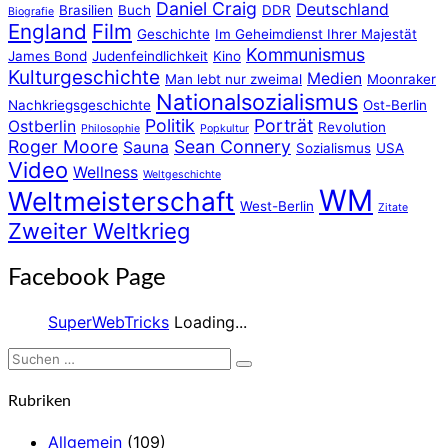
Daniel Craig
Deutschland
Brasilien
Buch
DDR
Biografie
England
Film
Geschichte
Im Geheimdienst Ihrer Majestät
Kommunismus
James Bond
Judenfeindlichkeit
Kino
Kulturgeschichte
Medien
Man lebt nur zweimal
Moonraker
Nationalsozialismus
Nachkriegsgeschichte
Ost-Berlin
Politik
Porträt
Ostberlin
Revolution
Philosophie
Popkultur
Roger Moore
Sean Connery
Sauna
Sozialismus
USA
Video
Wellness
Weltgeschichte
WM
Weltmeisterschaft
West-Berlin
Zitate
Zweiter Weltkrieg
Facebook Page
SuperWebTricks
Loading...
Suchen
Suchen
nach:
Rubriken
Allgemein
(109)