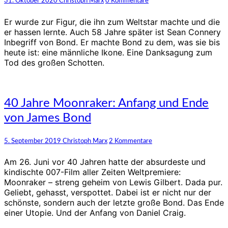
Kommentare
31. Oktober 2020
Christoph Marx
0 Kommentare
Bond,
James
Er wurde zur Figur, die ihn zum Weltstar machte und die
Bond
er hassen lernte. Auch 58 Jahre später ist Sean Connery
007
Inbegriff von Bond. Er machte Bond zu dem, was sie bis
heute ist: eine männliche Ikone. Eine Danksagung zum
Tod des großen Schotten.
40
40 Jahre Moonraker: Anfang und Ende
Jahre
von James Bond
Moonraker:
Anfang
und
Kommentare
5. September 2019
Christoph Marx
2 Kommentare
Ende
von
Am 26. Juni vor 40 Jahren hatte der absurdeste und
James
kindischte 007-Film aller Zeiten Weltpremiere:
Bond
Moonraker – streng geheim von Lewis Gilbert. Dada pur.
Geliebt, gehasst, verspottet. Dabei ist er nicht nur der
schönste, sondern auch der letzte große Bond. Das Ende
einer Utopie. Und der Anfang von Daniel Craig.