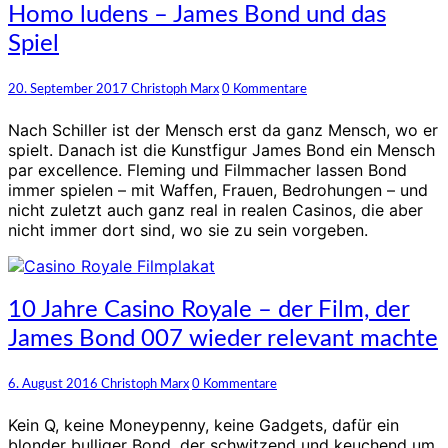
Homo
Homo ludens – James Bond und das
ludens
Spiel
–
James
Bond
Kommentare
20. September 2017
Christoph Marx
0 Kommentare
und
das
Nach Schiller ist der Mensch erst da ganz Mensch, wo er
Spiel
spielt. Danach ist die Kunstfigur James Bond ein Mensch
par excellence. Fleming und Filmmacher lassen Bond
immer spielen – mit Waffen, Frauen, Bedrohungen – und
nicht zuletzt auch ganz real in realen Casinos, die aber
nicht immer dort sind, wo sie zu sein vorgeben.
10
10 Jahre Casino Royale – der Film, der
Jahre
James Bond 007 wieder relevant machte
Casino
Royale
–
Kommentare
6. August 2016
Christoph Marx
0 Kommentare
der
Film,
Kein Q, keine Moneypenny, keine Gadgets, dafür ein
der
blonder bulliger Bond, der schwitzend und keuchend um