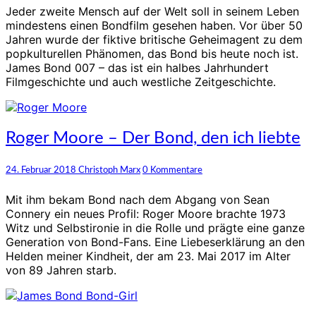
James
Jeder zweite Mensch auf der Welt soll in seinem Leben
Bond
mindestens einen Bondfilm gesehen haben. Vor über 50
007
Jahren wurde der fiktive britische Geheimagent zu dem
wissen
popkulturellen Phänomen, das Bond bis heute noch ist.
müssen
James Bond 007 – das ist ein halbes Jahrhundert
Filmgeschichte und auch westliche Zeitgeschichte.
Roger
Roger Moore – Der Bond, den ich liebte
Moore
–
Kommentare
24. Februar 2018
Christoph Marx
0 Kommentare
Der
Bond,
Mit ihm bekam Bond nach dem Abgang von Sean
den
Connery ein neues Profil: Roger Moore brachte 1973
ich
Witz und Selbstironie in die Rolle und prägte eine ganze
liebte
Generation von Bond-Fans. Eine Liebeserklärung an den
Helden meiner Kindheit, der am 23. Mai 2017 im Alter
von 89 Jahren starb.