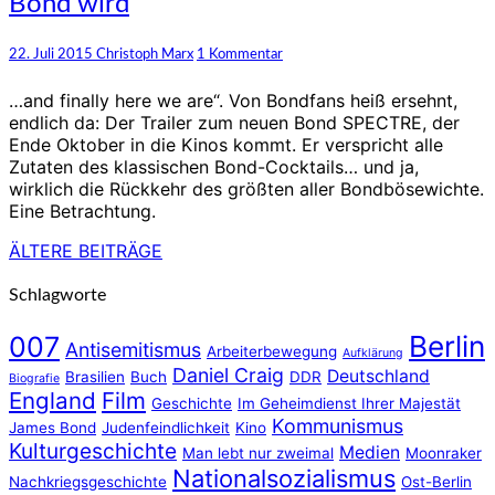
Bond wird
ein
großer
klassischer
Kommentare
22. Juli 2015
Christoph Marx
1 Kommentar
Bond
wird
…and finally here we are“. Von Bondfans heiß ersehnt,
endlich da: Der Trailer zum neuen Bond SPECTRE, der
Ende Oktober in die Kinos kommt. Er verspricht alle
Zutaten des klassischen Bond-Cocktails… und ja,
wirklich die Rückkehr des größten aller Bondbösewichte.
Eine Betrachtung.
ÄLTERE BEITRÄGE
Beitragsnavigation
Schlagworte
Berlin
007
Antisemitismus
Arbeiterbewegung
Aufklärung
Daniel Craig
Deutschland
Brasilien
Buch
DDR
Biografie
England
Film
Geschichte
Im Geheimdienst Ihrer Majestät
Kommunismus
James Bond
Judenfeindlichkeit
Kino
Kulturgeschichte
Medien
Man lebt nur zweimal
Moonraker
Nationalsozialismus
Nachkriegsgeschichte
Ost-Berlin