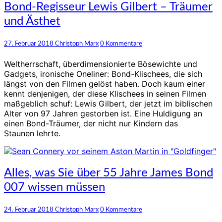
Bond-
Bond-Regisseur Lewis Gilbert – Träumer
Regisseur
und Ästhet
Lewis
Gilbert
–
Kommentare
27. Februar 2018
Christoph Marx
0 Kommentare
Träumer
und
Weltherrschaft, überdimensionierte Bösewichte und
Ästhet
Gadgets, ironische Oneliner: Bond-Klischees, die sich
längst von den Filmen gelöst haben. Doch kaum einer
kennt denjenigen, der diese Klischees in seinen Filmen
maßgeblich schuf: Lewis Gilbert, der jetzt im biblischen
Alter von 97 Jahren gestorben ist. Eine Huldigung an
einen Bond-Träumer, der nicht nur Kindern das
Staunen lehrte.
Alles,
Alles, was Sie über 55 Jahre James Bond
was
007 wissen müssen
Sie
über
55
Kommentare
24. Februar 2018
Christoph Marx
0 Kommentare
Jahre