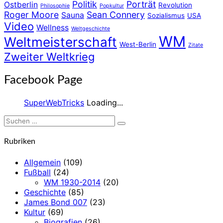
Politik
Porträt
Ostberlin
Revolution
Philosophie
Popkultur
Roger Moore
Sean Connery
Sauna
Sozialismus
USA
Video
Wellness
Weltgeschichte
WM
Weltmeisterschaft
West-Berlin
Zitate
Zweiter Weltkrieg
Facebook Page
SuperWebTricks
Loading...
Suchen
Suchen
nach:
Rubriken
Allgemein
(109)
Fußball
(24)
WM 1930-2014
(20)
Geschichte
(85)
James Bond 007
(23)
Kultur
(69)
Biografien
(26)