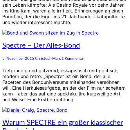
James
sein Leben kämpfte: Als Casino Royale vor zehn Jahren
Bond
ins Kino kam, waren alle irritiert. Erinnerungen an einen
007
Bondfilm, der die Figur ins 21. Jahrhundert katapultierte
wieder
und wieder interessant machte.
relevant
machte
Spectre
Spectre – Der Alles-Bond
–
Der
Kommentare
5. November 2015
Christoph Marx
1 Kommentar
Alles-
Bond
Tiefgründig und glitzernd; eskapistisch und politisch;
modern und retro: „Spectre“ ist ein Bond, der alle
Facetten des Bonduniversums miteinander versöhnen
will. Eine Herkulesaufgabe, an der der Film nur scheitern
kann – aber das auf eine spektakuläre kurzweilige Art
und Weise. Eine Erstbetrachtung.
Warum
Warum SPECTRE ein großer klassischer
SPECTRE