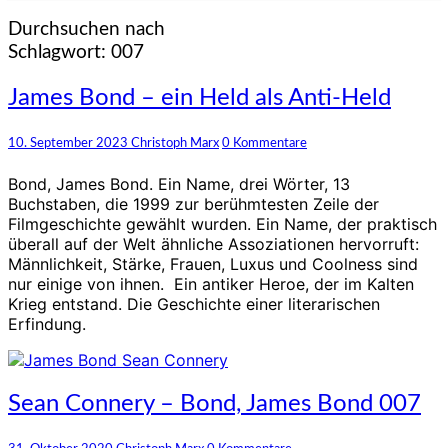
Durchsuchen nach
Schlagwort:
007
James
James Bond – ein Held als Anti-Held
Bond
–
Kommentare
10. September 2023
Christoph Marx
0 Kommentare
ein
Held
Bond, James Bond. Ein Name, drei Wörter, 13
als
Buchstaben, die 1999 zur berühmtesten Zeile der
Anti-
Filmgeschichte gewählt wurden. Ein Name, der praktisch
Held
überall auf der Welt ähnliche Assoziationen hervorruft:
Männlichkeit, Stärke, Frauen, Luxus und Coolness sind
nur einige von ihnen. Ein antiker Heroe, der im Kalten
Krieg entstand. Die Geschichte einer literarischen
Erfindung.
Sean
Sean Connery – Bond, James Bond 007
Connery
–