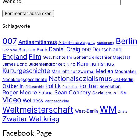
Website
Schlagworte
Berlin
007
Antisemitismus
Arbeiterbewegung
Aufklärung
Daniel Craig
Deutschland
Brasilien
Buch
DDR
Biografie
England
Film
Geschichte
Im Geheimdienst Ihrer Majestät
Kommunismus
James Bond
Judenfeindlichkeit
Kino
Kulturgeschichte
Medien
Man lebt nur zweimal
Moonraker
Nationalsozialismus
Nachkriegsgeschichte
Ost-Berlin
Politik
Porträt
Ostberlin
Revolution
Philosophie
Popkultur
Roger Moore
Sean Connery
Sauna
Sozialismus
USA
Video
Wellness
Weltgeschichte
WM
Weltmeisterschaft
West-Berlin
Zitate
Zweiter Weltkrieg
Facebook Page