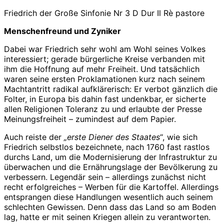
Friedrich der Große Sinfonie Nr 3 D Dur Il Rè pastore
Menschenfreund und Zyniker
Dabei war Friedrich sehr wohl am Wohl seines Volkes
interessiert; gerade bürgerliche Kreise verbanden mit
ihm die Hoffnung auf mehr Freiheit. Und tatsächlich
waren seine ersten Proklamationen kurz nach seinem
Machtantritt radikal aufklärerisch: Er verbot gänzlich die
Folter, in Europa bis dahin fast undenkbar, er sicherte
allen Religionen Toleranz zu und erlaubte der Presse
Meinungsfreiheit – zumindest auf dem Papier.
Auch reiste der
„erste Diener des Staates
“, wie sich
Friedrich selbstlos bezeichnete, nach 1760 fast rastlos
durchs Land, um die Modernisierung der Infrastruktur zu
überwachen und die Ernährungslage der Bevölkerung zu
verbessern. Legendär sein – allerdings zunächst nicht
recht erfolgreiches – Werben für die Kartoffel. Allerdings
entsprangen diese Handlungen wesentlich auch seinem
schlechten Gewissen. Denn dass das Land so am Boden
lag, hatte er mit seinen Kriegen allein zu verantworten.