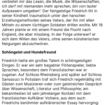
verbietet mir das Lesen, die Musik, die Wissenschaften,
ich darf mit niemanden mehr sprechen, bin von lauter
Aufpassern umgeben“.
Der feingeistige Friedrich litt in
seiner Kindheit traumatisch unter den harschen
Erziehungsmethoden seines Vaters, der ihn mit allen
Mitteln zu einem tüchtigen Soldaten drillen wollte. Mit 18
Jahren plante er mit einem Freund die Flucht nach
England, die aber misslang. In der Folge unterwarf er
sich dem Willen des Vaters, ohne seinen künstlerischen
Neigungen abzuschwören.
Schöngeist und Hundefreund
Friedrich hatte ein großes Talent in schöngeistigen
Dingen. Er war ein sehr begabter Flötenspieler, liebte
Sprachen, besonders dem Französischen war er
zugetan. Auf Schloss Rheinsberg und später auf Schloss
Sanssouci in Potsdam traf sich Friedrich regelmäßig mit
Gästen zum Musizieren oder zum geistreichen Gespräch
über Wissenschaft, Literatur und Philosophie; am
bekanntesten ist sein jahrelanger Kontakt mit dem
französischen Aufklärer Voltaire, aus dem auch
Friedrichs berühmter aufklärerischer Essay hervorging: