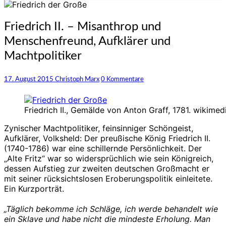
Friedrich
Friedrich II. – Misanthrop und
II.
Menschenfreund, Aufklärer und
–
Misanthrop
Machtpolitiker
und
Menschenfreund,
Kommentare
17. August 2015
Christoph Marx
0 Kommentare
Aufklärer
und
Machtpolitiker
Friedrich II., Gemälde von Anton Graff, 1781. wikimed
Zynischer Machtpolitiker, feinsinniger Schöngeist,
Aufklärer, Volksheld: Der preußische König Friedrich II.
(1740-1786) war eine schillernde Persönlichkeit. Der
„Alte Fritz“ war so widersprüchlich wie sein Königreich,
dessen Aufstieg zur zweiten deutschen Großmacht er
mit seiner rücksichtslosen Eroberungspolitik einleitete.
Ein Kurzporträt.
„Täglich bekomme ich Schläge, ich werde behandelt wie
ein Sklave und habe nicht die mindeste Erholung. Man