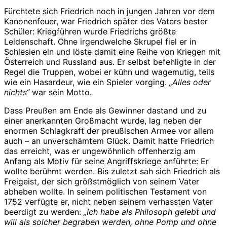
Fürchtete sich Friedrich noch in jungen Jahren vor dem
Kanonenfeuer, war Friedrich später des Vaters bester
Schüler: Kriegführen wurde Friedrichs größte
Leidenschaft. Ohne irgendwelche Skrupel fiel er in
Schlesien ein und löste damit eine Reihe von Kriegen mit
Österreich und Russland aus. Er selbst befehligte in der
Regel die Truppen, wobei er kühn und wagemutig, teils
wie ein Hasardeur, wie ein Spieler vorging.
„Alles oder
nichts“
war sein Motto.
Dass Preußen am Ende als Gewinner dastand und zu
einer anerkannten Großmacht wurde, lag neben der
enormen Schlagkraft der preußischen Armee vor allem
auch – an unverschämtem Glück. Damit hatte Friedrich
das erreicht, was er ungewöhnlich offenherzig am
Anfang als Motiv für seine Angriffskriege anführte: Er
wollte berühmt werden. Bis zuletzt sah sich Friedrich als
Freigeist, der sich größstmöglich von seinem Vater
abheben wollte. In seinem politischen Testament von
1752 verfügte er, nicht neben seinem verhassten Vater
beerdigt zu werden:
„Ich habe als Philosoph gelebt und
will als solcher begraben werden, ohne Pomp und ohne