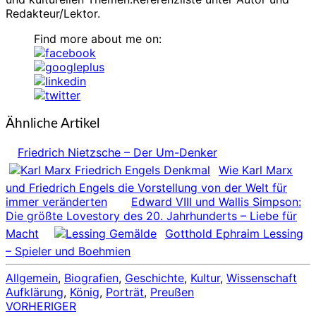
Redakteur/Lektor.
Find more about me on:
Ähnliche Artikel
Friedrich Nietzsche – Der Um-Denker
Wie Karl Marx
und Friedrich Engels die Vorstellung von der Welt für
immer veränderten
Edward VIII und Wallis Simpson:
Die größte Lovestory des 20. Jahrhunderts – Liebe für
Macht
Gotthold Ephraim Lessing
– Spieler und Boehmien
Allgemein
,
Biografien
,
Geschichte
,
Kultur
,
Wissenschaft
Aufklärung
,
König
,
Porträt
,
Preußen
VORHERIGER
Beitragsnavigation