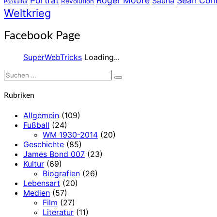
Porträt
Roger Moore
Sean Con
Sauna
Revolution
Popkultur
Weltkrieg
Facebook Page
SuperWebTricks
Loading...
Suchen
Suchen
nach:
Rubriken
Allgemein
(109)
Fußball
(24)
WM 1930-2014
(20)
Geschichte
(85)
James Bond 007
(23)
Kultur
(69)
Biografien
(26)
Lebensart
(20)
Medien
(57)
Film
(27)
Literatur
(11)