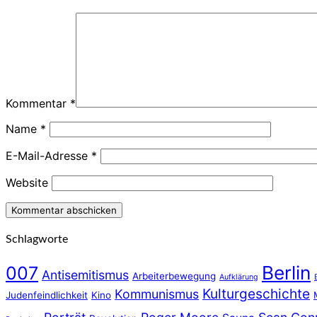
Kommentar
*
Name
*
E-Mail-Adresse
*
Website
Schlagworte
Berlin
007
Antisemitismus
Arbeiterbewegung
Aufklärung
Kulturgeschichte
Kommunismus
Judenfeindlichkeit
Kino