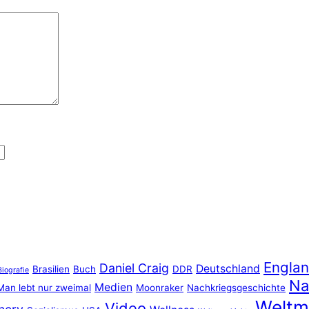
Engla
Daniel Craig
Deutschland
Brasilien
Buch
DDR
Biografie
Na
Medien
Man lebt nur zweimal
Moonraker
Nachkriegsgeschichte
Weltm
Video