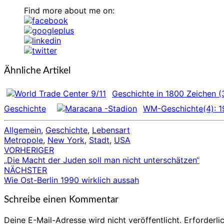
Find more about me on:
Ähnliche Artikel
Geschichte in 1800 Zeichen (
Geschichte
WM-Geschichte(4): 
Allgemein
,
Geschichte
,
Lebensart
Metropole
,
New York
,
Stadt
,
USA
VORHERIGER
Beitragsnavigation
„Die Macht der Juden soll man nicht unterschätzen“
NÄCHSTER
Wie Ost-Berlin 1990 wirklich aussah
Schreibe einen Kommentar
Deine E-Mail-Adresse wird nicht veröffentlicht.
Erforderli