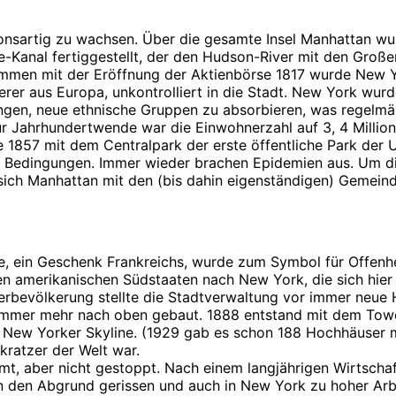
onsartig zu wachsen. Über die gesamte Insel Manhattan wur
rie-Kanal fertiggestellt, der den Hudson-River mit den Gro
ammen mit der Eröffnung der Aktienbörse 1817 wurde New Y
erer aus Europa, unkontrolliert in die Stadt. New York wu
ngen, neue ethnische Gruppen zu absorbieren, was regelm
zur Jahrhundertwende war die Einwohnerzahl auf 3, 4 Million
857 mit dem Centralpark der erste öffentliche Park der U
n Bedingungen. Immer wieder brachen Epidemien aus. Um d
sich Manhattan mit den (bis dahin eigenständigen) Gemein
e, ein Geschenk Frankreichs, wurde zum Symbol für Offenhe
merikanischen Südstaaten nach New York, die sich hier meh
rbevölkerung stellte die Stadtverwaltung vor immer neue 
mmer mehr nach oben gebaut. 1888 entstand mit dem Tower
e New Yorker Skyline. (1929 gab es schon 188 Hochhäuser 
kratzer der Welt war.
mt, aber nicht gestoppt. Nach einem langjährigen Wirtscha
 den Abgrund gerissen und auch in New York zu hoher Arbei