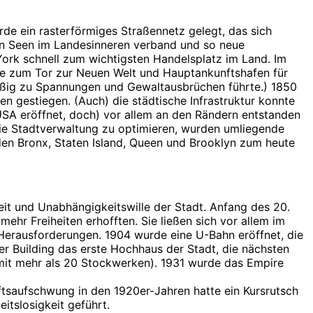
de ein rasterförmiges Straßennetz gelegt, das sich
ßen Seen im Landesinneren verband und so neue
ork schnell zum wichtigsten Handelsplatz im Land. Im
rde zum Tor zur Neuen Welt und Hauptankunftshafen für
äßig zu Spannungen und Gewaltausbrüchen führte.) 1850
en gestiegen. (Auch) die städtische Infrastruktur konnte
SA eröffnet, doch) vor allem an den Rändern entstanden
ie Stadtverwaltung zu optimieren, wurden umliegende
den Bronx, Staten Island, Queen und Brooklyn zum heute
it und Unabhängigkeitswille der Stadt. Anfang des 20.
r Freiheiten erhofften. Sie ließen sich vor allem im
Herausforderungen. 1904 wurde eine U-Bahn eröffnet, die
 Building das erste Hochhaus der Stadt, die nächsten
mit mehr als 20 Stockwerken). 1931 wurde das Empire
ftsaufschwung in den 1920er-Jahren hatte ein Kursrutsch
tslosigkeit geführt.