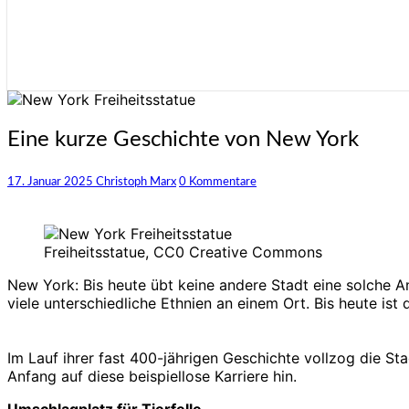
Eine
Eine kurze Geschichte von New York
kurze
Geschichte
Kommentare
17. Januar 2025
Christoph Marx
0 Kommentare
von
New
York
Freiheitsstatue, CC0 Creative Commons
New York: Bis heute übt keine andere Stadt eine solche A
viele unterschiedliche Ethnien an einem Ort. Bis heute ist
Im Lauf ihrer fast 400-jährigen Geschichte vollzog die S
Anfang auf diese beispiellose Karriere hin.
Umschlagplatz für Tierfelle