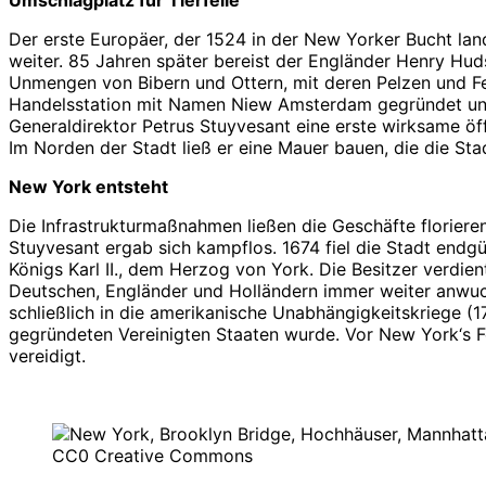
Der erste Europäer, der 1524 in der New Yorker Bucht lan
weiter. 85 Jahren später bereist der Engländer Henry Hu
Unmengen von Bibern und Ottern, mit deren Pelzen und Fel
Handelsstation mit Namen Niew Amsterdam gegründet und e
Generaldirektor Petrus Stuyvesant eine erste wirksame öf
Im Norden der Stadt ließ er eine Mauer bauen, die die Stadt
New York entsteht
Die Infrastrukturmaßnahmen ließen die Geschäfte floriere
Stuyvesant ergab sich kampflos. 1674 fiel die Stadt end
Königs Karl II., dem Herzog von York. Die Besitzer verdi
Deutschen, Engländer und Holländern immer weiter anwuch
schließlich in die amerikanische Unabhängigkeitskriege (1
gegründeten Vereinigten Staaten wurde. Vor New York‘s F
vereidigt.
CC0 Creative Commons