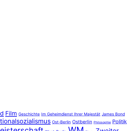
nd
Film
Geschichte
Im Geheimdienst Ihrer Majestät
James Bond
tionalsozialismus
Politik
Ostberlin
Ost-Berlin
Philosophie
WM
eisterschaft
Zweiter