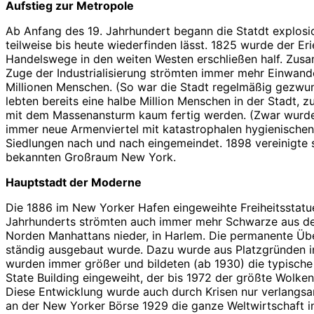
Aufstieg zur Metropole
Ab Anfang des 19. Jahrhundert begann die Statdt explosi
teilweise bis heute wiederfinden lässt. 1825 wurde der E
Handelswege in den weiten Westen erschließen half. Zus
Zuge der Industrialisierung strömten immer mehr Einwand
Millionen Menschen. (So war die Stadt regelmäßig gezwu
lebten bereits eine halbe Million Menschen in der Stadt, 
mit dem Massenansturm kaum fertig werden. (Zwar wurde 1
immer neue Armenviertel mit katastrophalen hygienische
Siedlungen nach und nach eingemeindet. 1898 vereinigte 
bekannten Großraum New York.
Hauptstadt der Moderne
Die 1886 im New Yorker Hafen eingeweihte Freiheitsstatu
Jahrhunderts strömten auch immer mehr Schwarze aus den a
Norden Manhattans nieder, in Harlem. Die permanente Übe
ständig ausgebaut wurde. Dazu wurde aus Platzgründen i
wurden immer größer und bildeten (ab 1930) die typisch
State Building eingeweiht, der bis 1972 der größte Wolken
Diese Entwicklung wurde auch durch Krisen nur verlangsa
an der New Yorker Börse 1929 die ganze Weltwirtschaft in