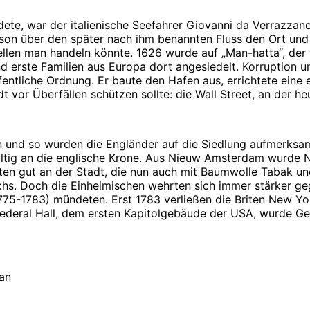
dete, war der italienische Seefahrer Giovanni da Verrazzan
dson über den später nach ihm benannten Fluss den Ort und
len man handeln könnte. 1626 wurde auf „Man-hatta“, der w
rste Familien aus Europa dort angesiedelt. Korruption un
fentliche Ordnung. Er baute den Hafen aus, errichtete ein
 vor Überfällen schützen sollte: die Wall Street, an der heu
n und so wurden die Engländer auf die Siedlung aufmerksam
gültig an die englische Krone. Aus Nieuw Amsterdam wurde
enten gut an der Stadt, die nun auch mit Baumwolle Tabak 
s. Doch die Einheimischen wehrten sich immer stärker geg
775-1783) mündeten. Erst 1783 verließen die Briten New York
ederal Hall, dem ersten Kapitolgebäude der USA, wurde Ge