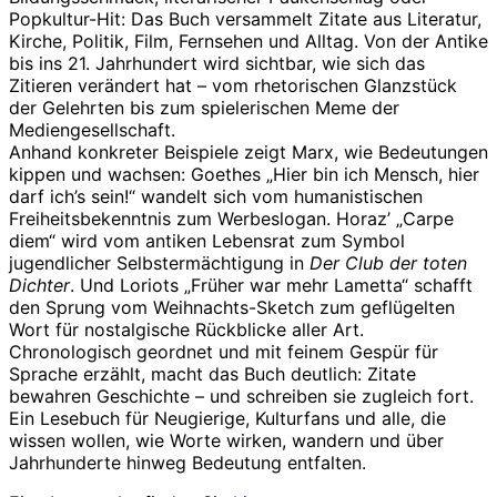
Popkultur-Hit: Das Buch versammelt Zitate aus Literatur,
Kirche, Politik, Film, Fernsehen und Alltag. Von der Antike
bis ins 21. Jahrhundert wird sichtbar, wie sich das
Zitieren verändert hat – vom rhetorischen Glanzstück
der Gelehrten bis zum spielerischen Meme der
Mediengesellschaft.
Anhand konkreter Beispiele zeigt Marx, wie Bedeutungen
kippen und wachsen: Goethes „Hier bin ich Mensch, hier
darf ich’s sein!“ wandelt sich vom humanistischen
Freiheitsbekenntnis zum Werbeslogan. Horaz’ „Carpe
diem“ wird vom antiken Lebensrat zum Symbol
jugendlicher Selbstermächtigung in
Der Club der toten
Dichter
. Und Loriots „Früher war mehr Lametta“ schafft
den Sprung vom Weihnachts-Sketch zum geflügelten
Wort für nostalgische Rückblicke aller Art.
Chronologisch geordnet und mit feinem Gespür für
Sprache erzählt, macht das Buch deutlich: Zitate
bewahren Geschichte – und schreiben sie zugleich fort.
Ein Lesebuch für Neugierige, Kulturfans und alle, die
wissen wollen, wie Worte wirken, wandern und über
Jahrhunderte hinweg Bedeutung entfalten.