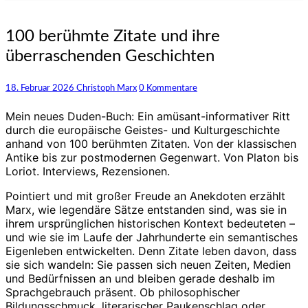
100
100 berühmte Zitate und ihre
berühmte
überraschenden Geschichten
Zitate
und
ihre
Kommentare
18. Februar 2026
Christoph Marx
0 Kommentare
überraschenden
Geschichten
Mein neues Duden-Buch: Ein amüsant-informativer Ritt
durch die europäische Geistes- und Kulturgeschichte
anhand von 100 berühmten Zitaten. Von der klassischen
Antike bis zur postmodernen Gegenwart. Von Platon bis
Loriot. Interviews, Rezensionen.
Pointiert und mit großer Freude an Anekdoten erzählt
Marx, wie legendäre Sätze entstanden sind, was sie in
ihrem ursprünglichen historischen Kontext bedeuteten –
und wie sie im Laufe der Jahrhunderte ein semantisches
Eigenleben entwickelten. Denn Zitate leben davon, dass
sie sich wandeln: Sie passen sich neuen Zeiten, Medien
und Bedürfnissen an und bleiben gerade deshalb im
Sprachgebrauch präsent. Ob philosophischer
Bildungsschmuck, literarischer Paukenschlag oder