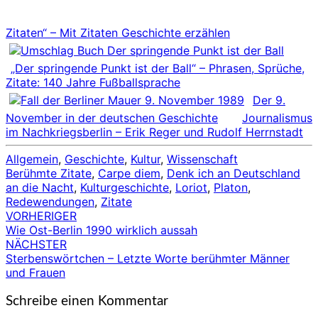
Zitaten“ – Mit Zitaten Geschichte erzählen
„Der springende Punkt ist der Ball“ – Phrasen, Sprüche,
Zitate: 140 Jahre Fußballsprache
Der 9.
November in der deutschen Geschichte
Journalismus
im Nachkriegsberlin – Erik Reger und Rudolf Herrnstadt
Allgemein
,
Geschichte
,
Kultur
,
Wissenschaft
Berühmte Zitate
,
Carpe diem
,
Denk ich an Deutschland
an die Nacht
,
Kulturgeschichte
,
Loriot
,
Platon
,
Redewendungen
,
Zitate
VORHERIGER
Beitragsnavigation
Wie Ost-Berlin 1990 wirklich aussah
NÄCHSTER
Sterbenswörtchen – Letzte Worte berühmter Männer
und Frauen
Schreibe einen Kommentar