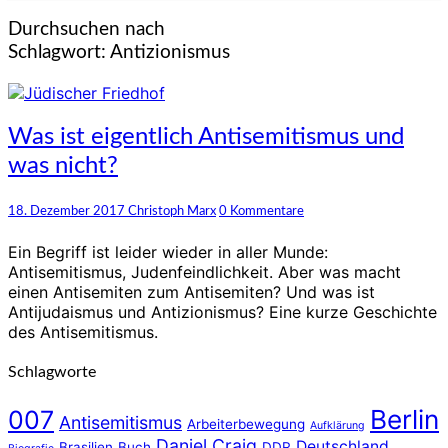
Durchsuchen nach
Schlagwort:
Antizionismus
Was
Was ist eigentlich Antisemitismus und
ist
was nicht?
eigentlich
Antisemitismus
und
Kommentare
18. Dezember 2017
Christoph Marx
0 Kommentare
was
nicht?
Ein Begriff ist leider wieder in aller Munde:
Antisemitismus, Judenfeindlichkeit. Aber was macht
einen Antisemiten zum Antisemiten? Und was ist
Antijudaismus und Antizionismus? Eine kurze Geschichte
des Antisemitismus.
Schlagworte
Berlin
007
Antisemitismus
Arbeiterbewegung
Aufklärung
Daniel Craig
Deutschland
Brasilien
Buch
DDR