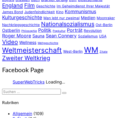
Biografie
England
Film
Geschichte
Im Geheimdienst Ihrer Majestät
Kommunismus
James Bond
Judenfeindlichkeit
Kino
Kulturgeschichte
Medien
Man lebt nur zweimal
Moonraker
Nationalsozialismus
Nachkriegsgeschichte
Ost-Berlin
Politik
Porträt
Ostberlin
Revolution
Philosophie
Popkultur
Roger Moore
Sean Connery
Sauna
Sozialismus
USA
Video
Wellness
Weltgeschichte
WM
Weltmeisterschaft
West-Berlin
Zitate
Zweiter Weltkrieg
Facebook Page
SuperWebTricks
Loading...
Suchen
Suchen
nach:
Rubriken
Allgemein
(109)