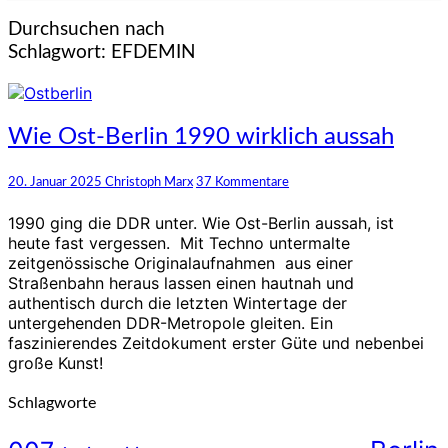
Durchsuchen nach
Schlagwort:
EFDEMIN
Wie
Wie Ost-Berlin 1990 wirklich aussah
Ost-
Berlin
Kommentare
20. Januar 2025
Christoph Marx
37 Kommentare
1990
wirklich
1990 ging die DDR unter. Wie Ost-Berlin aussah, ist
aussah
heute fast vergessen. Mit Techno untermalte
zeitgenössische Originalaufnahmen aus einer
Straßenbahn heraus lassen einen hautnah und
authentisch durch die letzten Wintertage der
untergehenden DDR-Metropole gleiten. Ein
faszinierendes Zeitdokument erster Güte und nebenbei
große Kunst!
Schlagworte