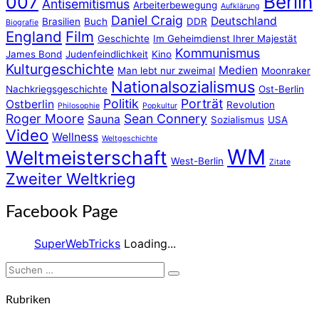
Berlin
007
Antisemitismus
Arbeiterbewegung
Aufklärung
Daniel Craig
Deutschland
Brasilien
Buch
DDR
Biografie
England
Film
Geschichte
Im Geheimdienst Ihrer Majestät
Kommunismus
James Bond
Judenfeindlichkeit
Kino
Kulturgeschichte
Medien
Man lebt nur zweimal
Moonraker
Nationalsozialismus
Nachkriegsgeschichte
Ost-Berlin
Politik
Porträt
Ostberlin
Revolution
Philosophie
Popkultur
Roger Moore
Sean Connery
Sauna
Sozialismus
USA
Video
Wellness
Weltgeschichte
WM
Weltmeisterschaft
West-Berlin
Zitate
Zweiter Weltkrieg
Facebook Page
SuperWebTricks
Loading...
Suchen
Suchen
nach:
Rubriken