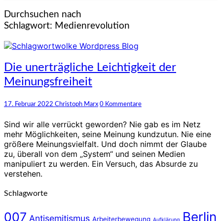
Durchsuchen nach
Schlagwort:
Medienrevolution
Die
Die unerträgliche Leichtigkeit der
unerträgliche
Meinungsfreiheit
Leichtigkeit
der
Meinungsfreiheit
Kommentare
17. Februar 2022
Christoph Marx
0 Kommentare
Sind wir alle verrückt geworden? Nie gab es im Netz
mehr Möglichkeiten, seine Meinung kundzutun. Nie eine
größere Meinungsvielfalt. Und doch nimmt der Glaube
zu, überall von dem „System“ und seinen Medien
manipuliert zu werden. Ein Versuch, das Absurde zu
verstehen.
Schlagworte
Berlin
007
Antisemitismus
Arbeiterbewegung
Aufklärung