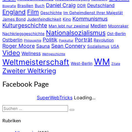
Daniel Craig
Deutschland
Brasilien
Buch
DDR
Biografie
England
Film
Geschichte
Im Geheimdienst Ihrer Majestät
Kommunismus
James Bond
Judenfeindlichkeit
Kino
Kulturgeschichte
Medien
Man lebt nur zweimal
Moonraker
Nationalsozialismus
Nachkriegsgeschichte
Ost-Berlin
Politik
Porträt
Ostberlin
Revolution
Philosophie
Popkultur
Roger Moore
Sean Connery
Sauna
Sozialismus
USA
Video
Wellness
Weltgeschichte
WM
Weltmeisterschaft
West-Berlin
Zitate
Zweiter Weltkrieg
Facebook Page
SuperWebTricks
Loading...
Suchen
Suchen
nach:
Rubriken