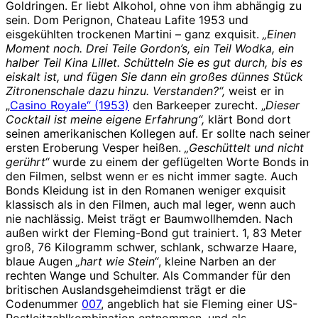
Goldringen. Er liebt Alkohol, ohne von ihm abhängig zu
sein. Dom Perignon, Chateau Lafite 1953 und
eisgekühlten trockenen Martini – ganz exquisit.
„Einen
Moment noch. Drei Teile Gordon’s, ein Teil Wodka, ein
halber Teil Kina Lillet. Schütteln Sie es gut durch, bis es
eiskalt ist, und fügen Sie dann ein großes dünnes Stück
Zitronenschale dazu hinzu. Verstanden?“,
weist er in
„
Casino Royale“ (1953)
den Barkeeper zurecht. „
Dieser
Cocktail ist meine eigene Erfahrung“,
klärt Bond dort
seinen amerikanischen Kollegen auf. Er sollte nach seiner
ersten Eroberung Vesper heißen.
„Geschüttelt und nicht
gerührt“
wurde zu einem der geflügelten Worte Bonds in
den Filmen, selbst wenn er es nicht immer sagte. Auch
Bonds Kleidung ist in den Romanen weniger exquisit
klassisch als in den Filmen, auch mal leger, wenn auch
nie nachlässig. Meist trägt er Baumwollhemden. Nach
außen wirkt der Fleming-Bond gut trainiert. 1, 83 Meter
groß, 76 Kilogramm schwer, schlank, schwarze Haare,
blaue Augen
„hart wie Stein“
, kleine Narben an der
rechten Wange und Schulter. Als Commander für den
britischen Auslandsgeheimdienst trägt er die
Codenummer
007
, angeblich hat sie Fleming einer US-
Postleitzahlkombination entnommen, und als