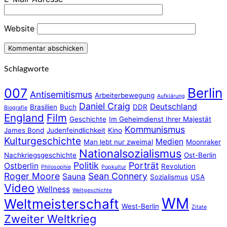
Website
Schlagworte
Berlin
007
Antisemitismus
Arbeiterbewegung
Aufklärung
Daniel Craig
Deutschland
Brasilien
Buch
DDR
Biografie
England
Film
Geschichte
Im Geheimdienst Ihrer Majestät
Kommunismus
James Bond
Judenfeindlichkeit
Kino
Kulturgeschichte
Medien
Man lebt nur zweimal
Moonraker
Nationalsozialismus
Nachkriegsgeschichte
Ost-Berlin
Politik
Porträt
Ostberlin
Revolution
Philosophie
Popkultur
Roger Moore
Sean Connery
Sauna
Sozialismus
USA
Video
Wellness
Weltgeschichte
WM
Weltmeisterschaft
West-Berlin
Zitate
Zweiter Weltkrieg