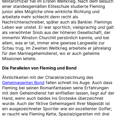
Militäroffizier fiel im Ersten Weltkrieg. Nach dem Besuch
einer standesgemäßen Eliteschule studierte Fleming
junior alles Mögliche ohne wirkliche Richtung und
arbeitete mehr schlecht denn recht als
Nachrichtenschreiber, später auch als Bankier. Flemings
Leben war unstet. Er war sportlich, vielsprachig und galt
als verwöhnter Snob aus der höheren Gesellschaft, der
immerhin Winston Churchill persönlich kannte, und bei
allem, was er tat, immer eine gewisse Langweile zur
Schau trug. Im Zweiten Weltkrieg arbeitete er jahrelang
für den Marinegeheimdienst, wo er auch geheime
Missionen leitete.
Die Parallelen von Fleming und Bond
Ähnlichkeiten mit der Charakterzeichnung des
Geheimagenten Bond
fallen schnell ins Auge. Auch dass
Fleming bei seinen Romanfantasien seine Erfahrungen
mit dem Geheimdienst hat einfließen lassen, liegt auf der
Hand, wenn auch beides ins Groteske überzeichnet
wurde. Auch der fiktive Geheimagent Ihrer Majestät ist
ein ausgezeichneter Sportler wie ein exzellenter Golfer;
er raucht wie Fleming Kette, Spezialzigaretten mit drei