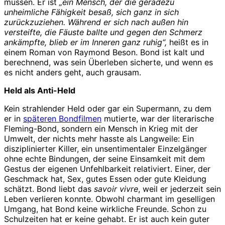
müssen. Er ist
„ein Mensch, der die geradezu
unheimliche Fähigkeit besaß, sich ganz in sich
zurückzuziehen. Während er sich nach außen hin
versteifte, die Fäuste ballte und gegen den Schmerz
ankämpfte, blieb er im Inneren ganz ruhig“,
heißt es in
einem Roman von Raymond Beson. Bond ist kalt und
berechnend, was sein Überleben sicherte, und wenn es
es nicht anders geht, auch grausam.
Held als Anti-Held
Kein strahlender Held oder gar ein Supermann, zu dem
er in
späteren Bondfilmen
mutierte, war der literarische
Fleming-Bond, sondern ein Mensch in Krieg mit der
Umwelt, der nichts mehr hasste als Langweile: Ein
disziplinierter Killer, ein unsentimentaler Einzelgänger
ohne echte Bindungen, der seine Einsamkeit mit dem
Gestus der eigenen Unfehlbarkeit relativiert. Einer, der
Geschmack hat, Sex, gutes Essen oder gute Kleidung
schätzt. Bond liebt das
savoir vivre
, weil er jederzeit sein
Leben verlieren konnte. Obwohl charmant im geselligen
Umgang, hat Bond keine wirkliche Freunde. Schon zu
Schulzeiten hat er keine gehabt. Er ist auch kein guter