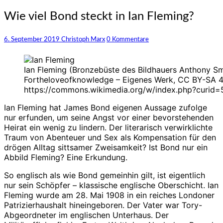
Wie
Wie viel Bond steckt in Ian Fleming?
viel
Bond
Kommentare
6. September 2019
Christoph Marx
0 Kommentare
steckt
in
Ian
Ian Fleming (Bronzebüste des Bildhauers Anthony Sm
Fleming?
Fortheloveofknowledge – Eigenes Werk, CC BY-SA 4
https://commons.wikimedia.org/w/index.php?curid
Ian Fleming hat James Bond eigenen Aussage zufolge
nur erfunden, um seine Angst vor einer bevorstehenden
Heirat ein wenig zu lindern. Der literarisch verwirklichte
Traum von Abenteuer und Sex als Kompensation für den
drögen Alltag sittsamer Zweisamkeit? Ist Bond nur ein
Abbild Fleming? Eine Erkundung.
So englisch als wie Bond gemeinhin gilt, ist eigentlich
nur sein Schöpfer – klassische englische Oberschicht. Ian
Fleming wurde am 28. Mai 1908 in ein reiches Londoner
Patrizierhaushalt hineingeboren. Der Vater war Tory-
Abgeordneter im englischen Unterhaus. Der