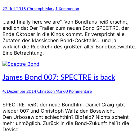
großer
klassischer
Kommentare
22. Juli 2015
Christoph Marx
1 Kommentar
Bond
wird
…and finally here we are“. Von Bondfans heiß ersehnt,
endlich da: Der Trailer zum neuen Bond SPECTRE, der
Ende Oktober in die Kinos kommt. Er verspricht alle
Zutaten des klassischen Bond-Cocktails… und ja,
wirklich die Rückkehr des größten aller Bondbösewichte.
Eine Betrachtung.
James
James Bond 007: SPECTRE is back
Bond
007:
Kommentare
4. Dezember 2014
Christoph Marx
0 Kommentare
SPECTRE
is
SPECTRE heißt der neue Bondfilm. Daniel Craig gibt
back
wieder 007 und Christoph Waltz den Bösewicht.
Den Urbösewicht schlechthin? Blofeld? Nichts scheint
mehr unmöglich. Zurück in die Bond-Zukunft heißt die
Devise.