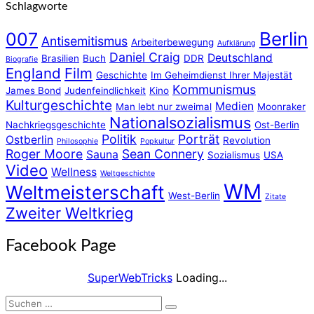
Schlagworte
Berlin
007
Antisemitismus
Arbeiterbewegung
Aufklärung
Daniel Craig
Deutschland
Brasilien
Buch
DDR
Biografie
England
Film
Geschichte
Im Geheimdienst Ihrer Majestät
Kommunismus
James Bond
Judenfeindlichkeit
Kino
Kulturgeschichte
Medien
Man lebt nur zweimal
Moonraker
Nationalsozialismus
Nachkriegsgeschichte
Ost-Berlin
Politik
Porträt
Ostberlin
Revolution
Philosophie
Popkultur
Roger Moore
Sean Connery
Sauna
Sozialismus
USA
Video
Wellness
Weltgeschichte
WM
Weltmeisterschaft
West-Berlin
Zitate
Zweiter Weltkrieg
Facebook Page
SuperWebTricks
Loading...
Suchen
Suchen