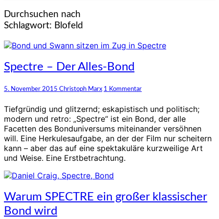
Durchsuchen nach
Schlagwort:
Blofeld
Spectre
Spectre – Der Alles-Bond
–
Der
Kommentare
5. November 2015
Christoph Marx
1 Kommentar
Alles-
Bond
Tiefgründig und glitzernd; eskapistisch und politisch;
modern und retro: „Spectre“ ist ein Bond, der alle
Facetten des Bonduniversums miteinander versöhnen
will. Eine Herkulesaufgabe, an der der Film nur scheitern
kann – aber das auf eine spektakuläre kurzweilige Art
und Weise. Eine Erstbetrachtung.
Warum
Warum SPECTRE ein großer klassischer
SPECTRE
Bond wird
ein