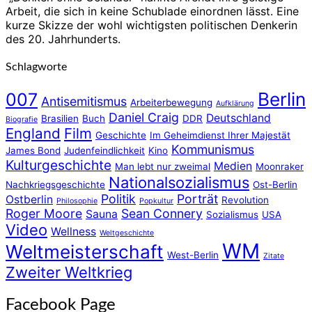
Arbeit, die sich in keine Schublade einordnen lässt. Eine
kurze Skizze der wohl wichtigsten politischen Denkerin
des 20. Jahrhunderts.
Schlagworte
Berlin
007
Antisemitismus
Arbeiterbewegung
Aufklärung
Daniel Craig
Deutschland
Brasilien
Buch
DDR
Biografie
England
Film
Geschichte
Im Geheimdienst Ihrer Majestät
Kommunismus
James Bond
Judenfeindlichkeit
Kino
Kulturgeschichte
Medien
Man lebt nur zweimal
Moonraker
Nationalsozialismus
Nachkriegsgeschichte
Ost-Berlin
Politik
Porträt
Ostberlin
Revolution
Philosophie
Popkultur
Roger Moore
Sean Connery
Sauna
Sozialismus
USA
Video
Wellness
Weltgeschichte
WM
Weltmeisterschaft
West-Berlin
Zitate
Zweiter Weltkrieg
Facebook Page