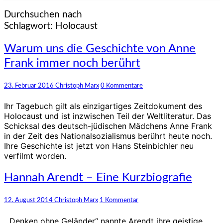
Durchsuchen nach
Schlagwort:
Holocaust
Warum
Warum uns die Geschichte von Anne
uns
Frank immer noch berührt
die
Geschichte
von
Kommentare
23. Februar 2016
Christoph Marx
0 Kommentare
Anne
Frank
Ihr Tagebuch gilt als einzigartiges Zeitdokument des
immer
Holocaust und ist inzwischen Teil der Weltliteratur. Das
noch
Schicksal des deutsch-jüdischen Mädchens Anne Frank
berührt
in der Zeit des Nationalsozialismus berührt heute noch.
Ihre Geschichte ist jetzt von Hans Steinbichler neu
verfilmt worden.
Hannah
Hannah Arendt – Eine Kurzbiografie
Arendt
–
Kommentare
12. August 2014
Christoph Marx
1 Kommentar
Eine
Kurzbiografie
„Denken ohne Geländer“ nannte Arendt ihre geistige