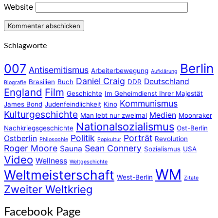
Website
Schlagworte
Berlin
007
Antisemitismus
Arbeiterbewegung
Aufklärung
Daniel Craig
Deutschland
Brasilien
Buch
DDR
Biografie
England
Film
Geschichte
Im Geheimdienst Ihrer Majestät
Kommunismus
James Bond
Judenfeindlichkeit
Kino
Kulturgeschichte
Medien
Man lebt nur zweimal
Moonraker
Nationalsozialismus
Nachkriegsgeschichte
Ost-Berlin
Politik
Porträt
Ostberlin
Revolution
Philosophie
Popkultur
Roger Moore
Sean Connery
Sauna
Sozialismus
USA
Video
Wellness
Weltgeschichte
WM
Weltmeisterschaft
West-Berlin
Zitate
Zweiter Weltkrieg
Facebook Page