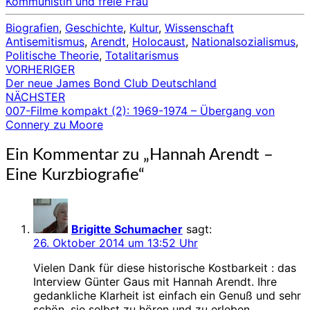
Kommunistin und freie Frau
Biografien
,
Geschichte
,
Kultur
,
Wissenschaft
Antisemitismus
,
Arendt
,
Holocaust
,
Nationalsozialismus
,
Politische Theorie
,
Totalitarismus
VORHERIGER
Beitragsnavigation
Der neue James Bond Club Deutschland
NÄCHSTER
007-Filme kompakt (2): 1969-1974 – Übergang von
Connery zu Moore
Ein Kommentar zu „
Hannah Arendt –
Eine Kurzbiografie
“
Brigitte Schumacher
sagt:
26. Oktober 2014 um 13:52 Uhr
Vielen Dank für diese historische Kostbarkeit : das
Interview Günter Gaus mit Hannah Arendt. Ihre
gedankliche Klarheit ist einfach ein Genuß und sehr
schön, sie selbst zu hören und zu erleben.