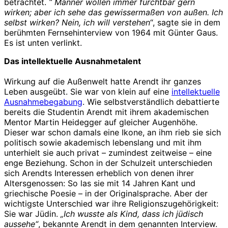
betrachtet.
“ Männer wollen immer furchtbar gern
wirken; aber ich sehe das gewissermaßen von außen. Ich
selbst wirken? Nein, ich will verstehen
“, sagte sie in dem
berühmten Fernsehinterview von 1964 mit Günter Gaus.
Es ist unten verlinkt.
Das intellektuelle Ausnahmetalent
Wirkung auf die Außenwelt hatte Arendt ihr ganzes
Leben ausgeübt. Sie war von klein auf eine
intellektuelle
Ausnahmebegabung
. Wie selbstverständlich debattierte
bereits die Studentin Arendt mit ihrem akademischen
Mentor Martin Heidegger auf gleicher Augenhöhe.
Dieser war schon damals eine Ikone, an ihm rieb sie sich
politisch sowie akademisch lebenslang und mit ihm
unterhielt sie auch privat – zumindest zeitweise – eine
enge Beziehung. Schon in der Schulzeit unterschieden
sich Arendts Interessen erheblich von denen ihrer
Altersgenossen: So las sie mit 14 Jahren Kant und
griechische Poesie – in der Originalsprache. Aber der
wichtigste Unterschied war ihre Religionszugehörigkeit:
Sie war Jüdin.
„Ich wusste als Kind, dass ich jüdisch
aussehe“
, bekannte Arendt in dem genannten Interview.