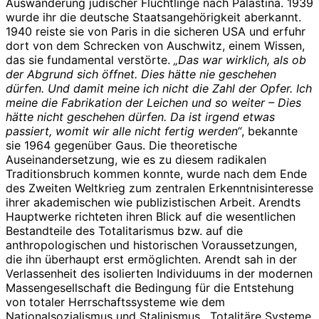
Auswanderung jüdischer Flüchtlinge nach Palästina. 1939
wurde ihr die deutsche Staatsangehörigkeit aberkannt.
1940 reiste sie von Paris in die sicheren USA und erfuhr
dort von dem Schrecken von Auschwitz, einem Wissen,
das sie fundamental verstörte.
„Das war wirklich, als ob
der Abgrund sich öffnet. Dies hätte nie geschehen
dürfen. Und damit meine ich nicht die Zahl der Opfer. Ich
meine die Fabrikation der Leichen und so weiter – Dies
hätte nicht geschehen dürfen. Da ist irgend etwas
passiert, womit wir alle nicht fertig werden“
, bekannte
sie 1964 gegenüber Gaus. Die theoretische
Auseinandersetzung, wie es zu diesem radikalen
Traditionsbruch kommen konnte, wurde nach dem Ende
des Zweiten Weltkrieg zum zentralen Erkenntnisinteresse
ihrer akademischen wie publizistischen Arbeit. Arendts
Hauptwerke richteten ihren Blick auf die wesentlichen
Bestandteile des Totalitarismus bzw. auf die
anthropologischen und historischen Voraussetzungen,
die ihn überhaupt erst ermöglichten. Arendt sah in der
Verlassenheit des isolierten Individuums in der modernen
Massengesellschaft die Bedingung für die Entstehung
von totaler Herrschaftssysteme wie dem
Nationalsozialismus und Stalinismus . Totalitäre Systeme